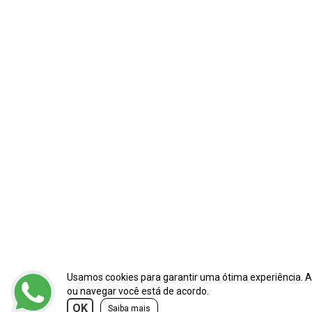
Peças para Tratores de Esteira
Reforma de Caçamba Retroescavadeira
Trator Caçamba
Peças de Trator
Concha para Trator
Usamos cookies para garantir uma ótima experiência. A
ou navegar você está de acordo.
OK
Saiba mais