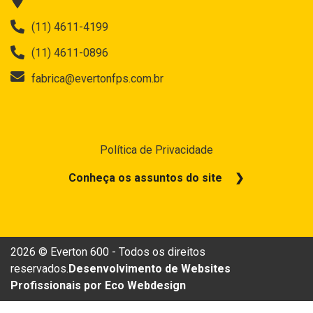
(11) 4611-4199
(11) 4611-0896
fabrica@evertonfps.com.br
Política de Privacidade
Conheça os assuntos do site
Lâmina para Retroescavadeira
Concha de Retroescavadeira Case 30 cm
Concha para Retroescavadeira Caterpillar
2026
© Everton 600 - Todos os direitos
Concha para Retroescavadeira New Holland
reservados.
Desenvolvimento de Websites
Concha para Retroescavadeira JCB
Profissionais por Eco Webdesign
Lâmina para Retroescavadeira case 580n
Lâmina de Trator de Esteira a Venda